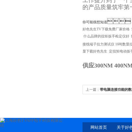
工作提升到了一个全
的产品质量筑牢第一道防

你可能很想知道
好色先生TV下载免费厂家价格
什么品牌的扭矩扳手检定仪好
接线端子拉力测试仪
16吨数显
显下载好色先生
定扭矩电动扳
供应300NM 400
上一篇：
带电脑连接功能的数
支持电脑数据导出
网站首页
关于好色