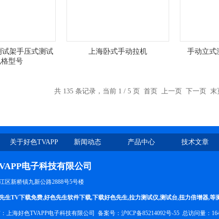
式测试架手压式测试
上海卧式手动拉机
手动立式
规格型号
共 135 条记录，当前 1 / 5 页 首页 上一页
下一页
末
关于好色TVAPP
新闻动态
产品中心
技术文章
VAPP电子科技有限公司
松江区新桥镇九新公路2888号5号楼
先生TV下载免费
,
好色先生软件下载
,
下载好色先生
,
拉力测试仪
,
测试台
,
扭力倍增器
,等
有：上海好色TVAPP电子科技有限公司 备案号：
沪ICP备85214092号-55
总访问量：16