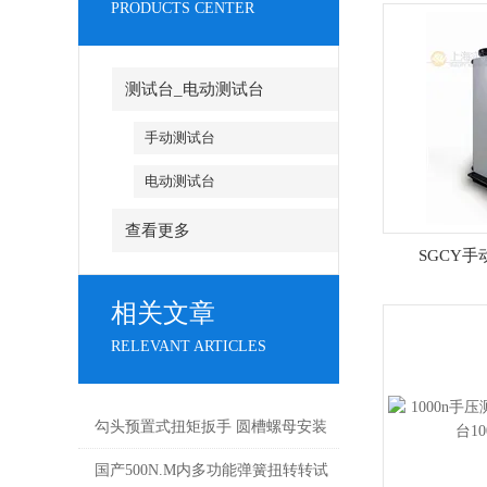
PRODUCTS CENTER
测试台_电动测试台
手动测试台
电动测试台
查看更多
SGCY
相关文章
RELEVANT ARTICLES
勾头预置式扭矩扳手 圆槽螺母安装
好色先生软件下载 阀门勾头力矩扳
国产500N.M内多功能弹簧扭转转试