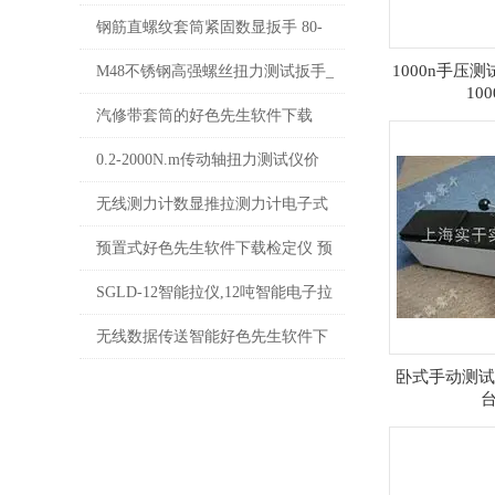
手
验机价格多少钱
钢筋直螺纹套筒紧固数显扳手 80-
400N.m数显钢筋好色先生软件下载
1000n手压
M48不锈钢高强螺丝扭力测试扳手_
10
价格
高强螺栓数显扭力检测扳手厂家
汽修带套筒的好色先生软件下载
（0-300N.m）
0.2-2000N.m传动轴扭力测试仪价
格_汽车转动轴承扭矩检测仪厂家
无线测力计数显推拉测力计电子式
数显测力仪规格型号
预置式好色先生软件下载检定仪 预
置扭矩扳手测试仪 力矩扳手检测仪
SGLD-12智能拉仪,12吨智能电子拉
厂家
仪厂家
无线数据传送智能好色先生软件下
卧式手动测试
载（无线数字显示的扭矩扳手）