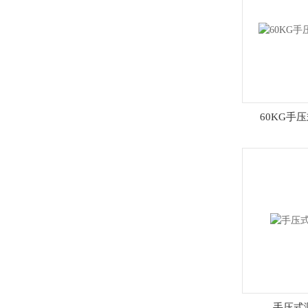
60KG手
手压式