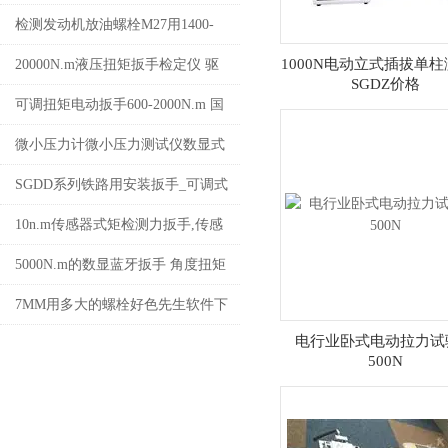
验仪_数字显示峰值力矩扳手检定
检测发动机放油螺栓M27用1400-
仪价格
1800N.m数显好色先生软件下载
1000N电动立式插拔单
20000N.m液压扭矩扳手检定仪 驱
SGDZ价格
动中空液压扳手扭力校准仪厂家
可调扭矩电动扳手600-2000N.m 国
产定扭力电动扭矩扳手价格
微小压力计微小压力测试仪数显式
微小电子压力计价格
SGDD系列铁路用安装扳手_可调式
定扭矩铁路安装电动扳手厂家
10n.m传感器式矩检测力扳手,传感
器式矩检测力扳手
5000N.m的数显蓝牙扳手 角度扭矩
传输蓝牙力矩扳手功能特点
7MM用多大的螺栓好色先生软件下
电行业卧式电动拉力试
载_M5螺栓数字好色先生软件下载
500N