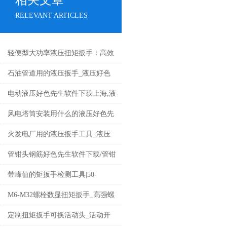
相关文章
RELEVANT ARTICLES
轻便型大功率液压扭矩扳手：高效
螺栓拆装的得力助手
石油管道用的液压扳手_液压好色
先生软件下载石油管道
电动液压好色先生软件下载上海,液
压电动好色先生软件下载厂家价格
风电塔筒安装用什么的液压好色先
生软件下载（驱轴式液压好色先生
火发电厂用的液压扳手工具_液压
软件下载）
好色先生软件下载工具
管钳头钢筋好色先生软件下载/管钳
式钢筋紧固好色先生软件下载/数显
带峰值的矩扳手检测工具|50-
钢筋扭矩扳手价格
500N.m测试带峰值扭矩扳手检定仪
M6-M32螺栓数显扭矩扳手_高强螺
丝检测安装数字电子力矩扳手价格
定制扭矩扳手可换活动头_活动开