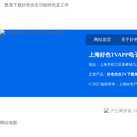
口预置好色先生软件下载定制厂家
数显下载好色先生功能特色及工作
原理
网站首页
关于好色
上海好色TVAPP
地址：上海市松江区新桥镇九
主营产品：
好色先生TV下载
© 2025 版权所有：上海好
沪公网安备 310
网站地图