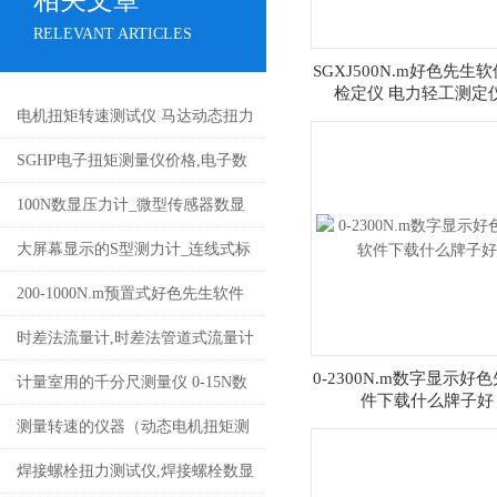
相关文章
RELEVANT ARTICLES
SGXJ500N.m好色先生
检定仪 电力轻工测定
电机扭矩转速测试仪 马达动态扭力
测试仪 电机功率测试台厂家
SGHP电子扭矩测量仪价格,电子数
显测量螺丝扭矩仪规格
100N数显压力计_微型传感器数显
压力计_拉压力两用电子数显测力
大屏幕显示的S型测力计_连线式标
计价格
准数字拉压力仪厂家
200-1000N.m预置式好色先生软件
下载_声响式手动预置扭矩扳手厂
时差法流量计,时差法管道式流量计
0-2300N.m数字显示好
家
上海
计量室用的千分尺测量仪 0-15N数
件下载什么牌子好
显千分尺量仪测力计价格
测量转速的仪器（动态电机扭矩测
量仪）生产厂家
焊接螺栓扭力测试仪,焊接螺栓数显