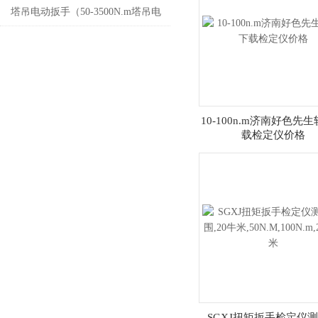
扭力测试仪品牌
塔吊电动扳手（50-3500N.m塔吊电
动定扭矩扳手）
10-100n.m济南好色先
载检定仪价格
SGXJ扭矩扳手检定仪