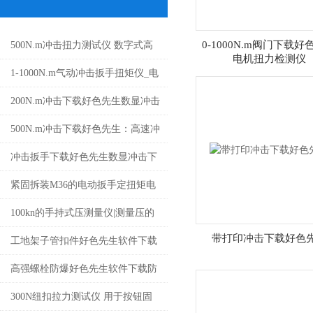
0-1000N.m阀门下载好
500N.m冲击扭力测试仪 数字式高
电机扭力检测仪
速冲击下载好色先生简介
1-1000N.m气动冲击扳手扭矩仪_电
动冲矩扳手扭力在线检测仪价格
200N.m冲击下载好色先生数显冲击
扳手扭检定仪冲击型扭矩仪价格
500N.m冲击下载好色先生：高速冲
击扭矩检测的智能化计量利器
冲击扳手下载好色先生数显冲击下
载好色先生冲击型电动枪下载好色
紧固拆装M36的电动扳手定扭矩电
先生
动好色先生软件下载SGDD电动扳
100kn的手持式压测量仪|测量压的
带打印冲击下载好色
手型号
测量仪手持式
工地架子管扣件好色先生软件下载
0.2-300N.m扣件数显好色先生软件
高强螺栓防爆好色先生软件下载防
下载价格
爆丝预置好色先生软件下载手动防
300N纽扣拉力测试仪 用于按钮固