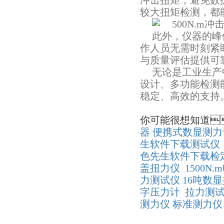
冲击扭矩，避免数据
较大扭矩检测，
此外，仪器的
作人员无需时刻紧盯屏
与质量评估提供可靠
无论是工业生产中
设计、多功能
稳定、高效的支持
你可能很想知道

器
便携式数显测力
生软件下载测试仪
色先生软件下载检
盖扭力仪
1500N
力测试仪
16吨数
字压力计
拉力测
测力仪
标准测力仪