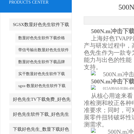
PRODUCTS CENTER
50
SGSX数显好色先生软件下载
500N.m冲击
_SGSX数显好色先生软件下载
上海好色TVAPP
数显好色先生软件下载价格
产与研发过程中
带信号输出数显好色先生软件
色先生
作为一款专
下载
能力与出色的性能
数显好色先生软件下载品牌
支持。
实干数显好色先生软件下载
500N.m冲击
sgsx-数显好色先生软件下载
从核心用途来看
好色先生TV下载免费_好色先
准检测和校正各种电动
准要求；同时
生TV下载免费厂家
好色先生软件下载_好色先生
展零件扭转破坏性试
测需求。
软件下载厂家
下载好色先生_数显下载好色