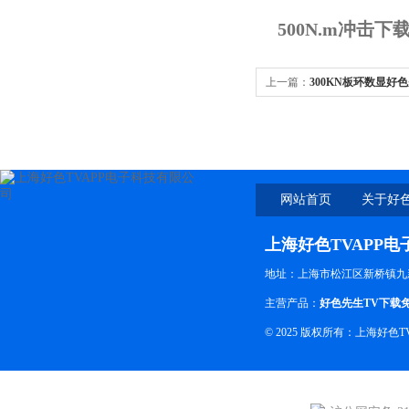
500N.m冲击
上一篇：
300KN板环数显好
测力仪可定制测力仪
网站首页
关于好色
上海好色TVAPP
地址：上海市松江区新桥镇九
主营产品：
好色先生TV下载
© 2025 版权所有：上海好色