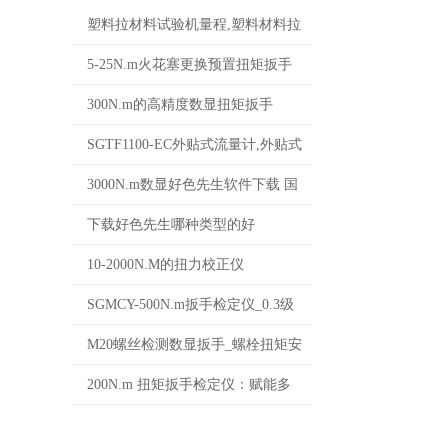
塑料拉材料试验机量程,塑料材料拉
力试验机价格
5-25N.m火花塞更换预置扭矩扳手
可调式好色先生软件下载 定值力矩
300N.m的高精度数显扭矩扳手
扳手厂家
_SGSX高清数字电子好色先生软件
SGTF1100-EC外贴式流量计,外贴式
下载价格
流量计价格
3000N.m数显好色先生软件下载 国
产大型数字电子测力矩扳手价格
下载好色先生哪种类型的好
10-2000N.M的扭力校正仪
_SGMCY-2000扭力校正仪价格
SGMCY-500N.m扳手检定仪_0.3级
高精度扭矩板子检定仪价格
M20螺丝检测数显扳手_螺栓扭矩安
装检测数显好色先生软件下载价格
200N.m 扭矩扳手检定仪：赋能多
行业的扭矩校验核心设备