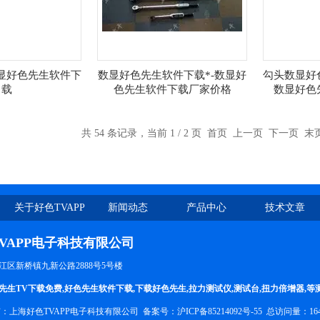
显好色先生软件下
数显好色先生软件下载*-数显好
勾头数显好
载
色先生软件下载厂家价格
数显好色
共 54 条记录，当前 1 / 2 页 首页 上一页
下一页
末
关于好色TVAPP
新闻动态
产品中心
技术文章
VAPP电子科技有限公司
松江区新桥镇九新公路2888号5号楼
先生TV下载免费
,
好色先生软件下载
,
下载好色先生
,
拉力测试仪
,
测试台
,
扭力倍增器
,等
有：上海好色TVAPP电子科技有限公司 备案号：
沪ICP备85214092号-55
总访问量：16