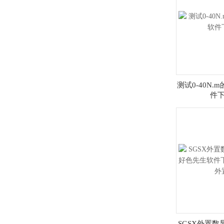
格
50N.m测瓶盖扭数显扳手价格
测试0-40N
件
SGSX外置