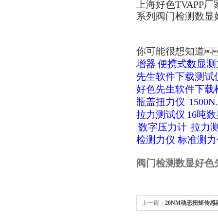
上海好色TVAPP厂
系列阀门检测数显好色
你可能很想知道

增器
便携式数显测
先生软件下载测试
好色先生软件下载
瓶盖扭力仪
150
拉力测试仪
16吨
数字压力计
拉力
检测力仪
标准测力
阀门检测数显好色
上一篇：
20NM动态扭矩传
测试仪