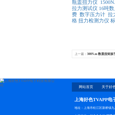
瓶盖扭力仪
150
拉力测试仪
16吨
费
数字压力计
拉
格
扭力检测力仪
上一篇：
300N.m 数显扭矩扳
质利器
网站首页
关于好色
上海好色TVAPP
地址：上海市松江区新桥镇九