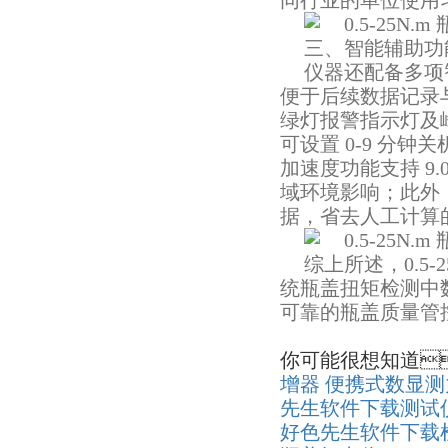
同行业的单位使用习惯
三、智能辅助
仪器还配备多项智
便于后续数据记录与分
绿灯报警指示灯及峰鸣
可设置 0-9 分钟
加速度功能支持 9.0
域环境影响；此外
据，省去人工计算的
综上所述，0
统瓶盖扭矩检测中数据不准
可靠的瓶盖质量管控解
你可能很想知道

增器
便携式数显测
先生软件下载测试
好色先生软件下载