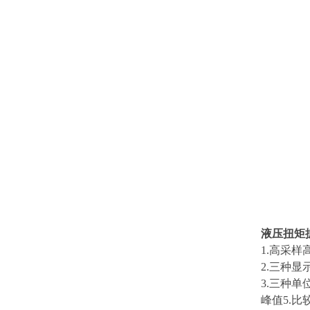
液压扭矩
1.高采样高
2.三种显示方
3.三种单位转
峰值5.比