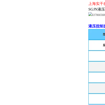
上海实干在
SGJN
液压扭矩