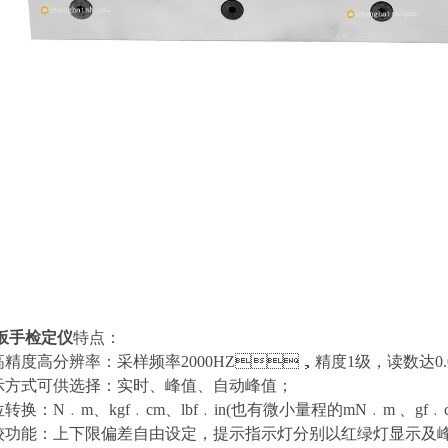
扳手检定仪
特点：
精度高分辨率：采样频率2000HZ，精度1级，读数达0
式可供选择：实时、峰值、自动峰值；
换：N﹒m、kgf﹒cm、lbf﹒in(也有微小量程的mN﹒m 、g
较功能：上下限偏差自由设定，提示指示灯分别以红绿灯显示及峰鸣